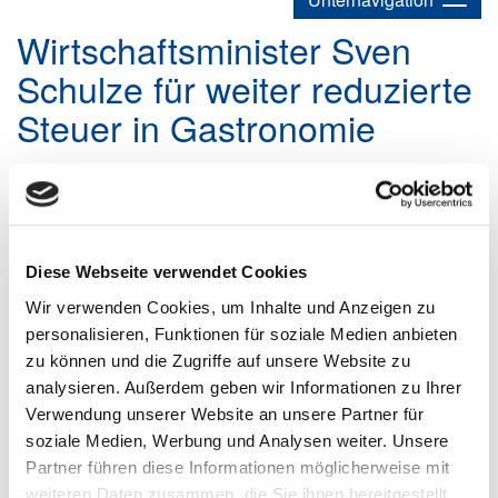
Wirtschaftsminister Sven
Schulze für weiter reduzierte
Steuer in Gastronomie
Wirtschaftsminister Sven Schulze zur Gastrosteuer: „Fordere den
Bund auf, an der Steuer von sieben Prozent festzuhalten“
Magdeburg. Sachsen-Anhalts Wirtschaftsminister Sven Schulze
Diese Webseite verwendet Cookies
fordert, die ermäßigte Mehrwertsteuer von sieben Prozent auf
Restaurant- und Verpflegungsleistungen beizubehalten. Die
Wir verwenden Cookies, um Inhalte und Anzeigen zu
Bundesregierung will Ende des Jahres zu 19 Prozent
personalisieren, Funktionen für soziale Medien anbieten
Mehrwertsteuer zurückkehren. Minister Sven
Schulze kündigt an,
zu können und die Zugriffe auf unsere Website zu
er werde das Thema in der nächsten Kabinettssitzung
analysieren. Außerdem geben wir Informationen zu Ihrer
ansprechen. Sollte das Kabinett dem Vorschlag des Ministers
Verwendung unserer Website an unsere Partner für
folgen, könnte Sachsen-Anhalt einer aktuell laufenden
Bundesratsinitiative beitreten.
soziale Medien, Werbung und Analysen weiter. Unsere
Partner führen diese Informationen möglicherweise mit
Minister Sven Schulze: „Ich fordere den Bund auf, an der
weiteren Daten zusammen, die Sie ihnen bereitgestellt