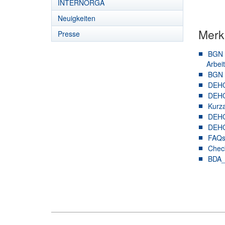
INTERNORGA
Neuigkeiten
Merkb
Presse
BGN 
Arbei
BGN 
DEHO
DEHO
Kurza
DEHO
DEHO
FAQs 
Chec
BDA_