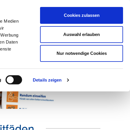
Suchen
nach:
Cookies zulassen
le Medien
ir
ns
Netzwerk
Karriere
Marketing
Mein DEHOGA
Auswahl erlauben
, Werbung
ren Daten
ienste
Nur notwendige Cookies
g
Details zeigen
itfäden