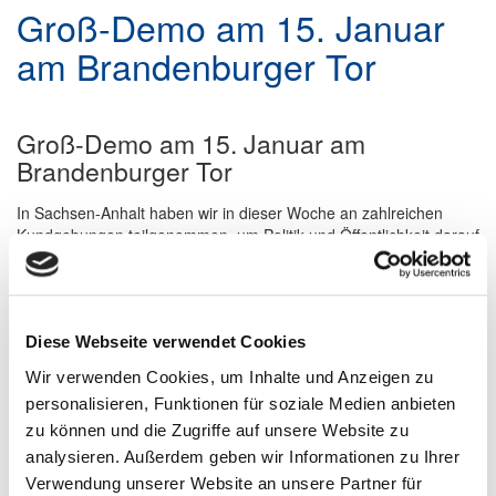
Groß-Demo am 15. Januar
am Brandenburger Tor
Groß-Demo am 15. Januar am
Brandenburger Tor
In Sachsen-Anhalt haben wir in dieser Woche an zahlreichen
Kundgebungen teilgenommen, um Politik und Öffentlichkeit darauf
aufmerksam zu machen, dass Steuerhöhungen und
Subventionsstreichungen existenzbedrohend und nicht
zukunftsfähig sind.
Am 15. Januar findet als Abschlussaktion der bundesweiten
Diese Webseite verwendet Cookies
Aktionswoche „Ohne uns kein Essen“ in Berlin eine Großdemo
Wir verwenden Cookies, um Inhalte und Anzeigen zu
gegen geplante und bereits realisierte politische Belastungen
personalisieren, Funktionen für soziale Medien anbieten
statt. Auch hier möchten wir uns gemeinsam mit den Kollegen aus
allen allen Landesverbänden und dem Bundesverband solidarisch
zu können und die Zugriffe auf unsere Website zu
an der Seite der Bauern zeigen und rufen unsere Mitglieder zur
analysieren. Außerdem geben wir Informationen zu Ihrer
Beteiligung auf. Alle Gastgeber des Landes sind dazu aufgerufen,
Verwendung unserer Website an unsere Partner für
nach Berlin zu kommen und die wichtigsten Botschaften der