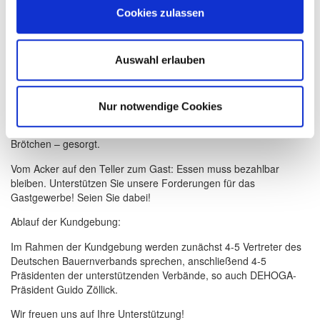
Freitag, 12. Januar 2024
). Dort geben Sie bitte Ihren Namen, die
Cookies zulassen
Anzahl der Teilnehmer und Ihre Mobilnummer (WhatsApp-
Erreichbarkeit) an.
An unserem Treffpunkt, der ca. 15 Minuten fußläufig vom
Auswahl erlauben
Brandenburger Tor entfernt ist und 5 Minuten vom Bahnhof
Friedrichstraße, stellen wir allen Teilnehmern Luftballons und
Plakate zur Verfügung. (Die Plakate sowie aktualisierte Kacheln
Nur notwendige Cookies
können ab heute
hier downgeloadet
werden.) Zudem wird am
Treffpunkt für ein kleines Frühstück – Kaffee, Wasser und belegte
Brötchen – gesorgt.
Vom Acker auf den Teller zum Gast: Essen muss bezahlbar
bleiben. Unterstützen Sie unsere Forderungen für das
Gastgewerbe! Seien Sie dabei!
Ablauf der Kundgebung:
Im Rahmen der Kundgebung werden zunächst 4-5 Vertreter des
Deutschen Bauernverbands sprechen, anschließend 4-5
Präsidenten der unterstützenden Verbände, so auch DEHOGA-
Präsident Guido Zöllick.
Wir freuen uns auf Ihre Unterstützung!