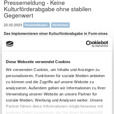
Pressemeldung - Keine
Kulturförderabgabe ohne stabilen
Gegenwert
22.02.2023
Pressemeldungen
Nachrichten
Das Implementieren einer Kulturförderabgabe in Form eines
Gästebeitrages oder einer Kurtaxe scheint seitens der
Gemeinden und Kommunen Fahrt aufzunehmen.
Prinzipiell stehen wir einer solchen Abgabe positiv
entgegen. Als zweckgebundene Abgabe müssen die
Diese Webseite verwendet Cookies
Einnahmen in den Tourismus zurückfließen.
Wir verwenden Cookies, um Inhalte und Anzeigen zu
Problematisch empfinden wir allerdings den Zeitpunkt und die
personalisieren, Funktionen für soziale Medien anbieten
Umsetzung der Einführung. Gerade in Zeiten nach der Corona-
Pandemie haben die Unternehmen unserer Branche kaum Zeit
zu können und die Zugriffe auf unsere Website zu
der Erholung, schon kam die Ukraine-Krise mit allen
analysieren. Außerdem geben wir Informationen zu Ihrer
Auswirkungen und traf die Branche mit voller Wucht! Vorhandene
Verwendung unserer Website an unsere Partner für
Buchungen wurden oftmals storniert und langfristige Buchungen
soziale Medien, Werbung und Analysen weiter. Unsere
sind rückläufig. In den ohnehin schweren Zeiten soll nun vielerorts
Partner führen diese Informationen möglicherweise mit
eine Kulturförderabgabe implementiert werden. Man möchte
diese teilweise mit aller Macht umsetzen. Leittragend sind die, die
weiteren Daten zusammen, die Sie ihnen bereitgestellt