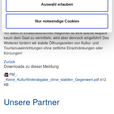
Organ bleiben die Unternehmer bei dem Einnehmen und
Auswahl erlauben
Weiterleiten der Abgabe ohnehin schon auf Kosten sitzen!
Wir fordern vor allem, dass die vergünstigte, gar kostenfreie
Nur notwendige Cookies
Nutzung der ÖPNV fester Bestandteil innerhalb dieser Abgabe
wird, da dies ein wichtiger Mehrwert für alle Zielgruppen darstellt.
Vor allem in infrastrukturarmen Regionen ist eine solche Abgabe
kaum dem Gast zu vermitteln, wird aber dennoch eingeführt! Des
Weiteren fordern wir stabile Öffnungszeiten von Kultur- und
Tourismuseinrichtungen ohne zeitliche Einschränkungen oder
Kürzungen!
Zurück
Downloads zu dieser Meldung
PM_-
_Keine_Kulturförderabgabe_ohne_stabilen_Gegenwert.pdf
412
KB
Unsere Partner