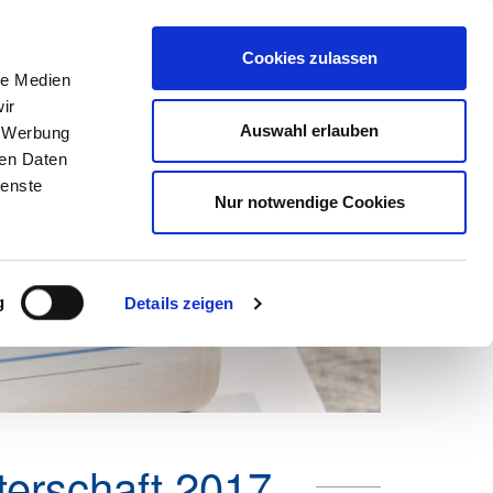
Suchen
nach:
Cookies zulassen
le Medien
ir
ns
Netzwerk
Karriere
Marketing
Mein DEHOGA
Auswahl erlauben
, Werbung
ren Daten
ienste
Nur notwendige Cookies
g
Details zeigen
erschaft 2017