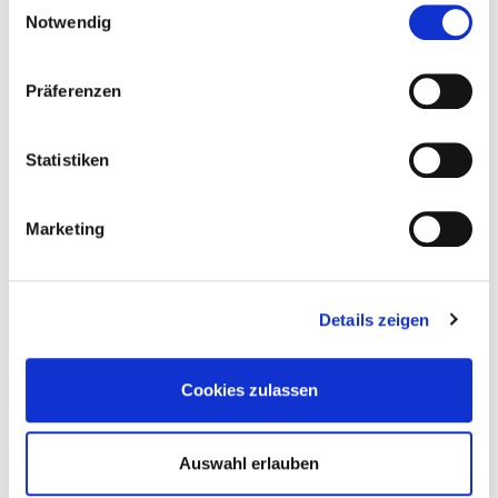
Notwendig
Präferenzen
Statistiken
Marketing
Details zeigen
Exklusive Sonderkonditionen für
Cookies zulassen
DEHOGA Sachsen-Anhalt e.V.
MASTERCARD / VISA MAESTRO / V PAY Debit Cards:
Auswahl erlauben
ab 0,45 % + € 0,10 Transaktionsgebühr