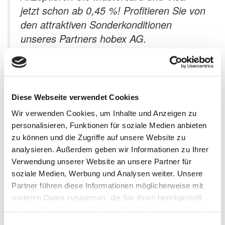
jetzt schon ab 0,45 %! Profitieren Sie von
den attraktiven Sonderkonditionen
unseres Partners hobex AG.
Vorteile für Verbandsname-Mitglieder
Mastercard & Visa Cards ab 0,45 % Disagio zzgl.
Diese Webseite verwendet Cookies
Transaktionsgebühr
Wir verwenden Cookies, um Inhalte und Anzeigen zu
Kostenlose Installation und Einschulung durch Techniker
personalisieren, Funktionen für soziale Medien anbieten
Mietfreistellung der ersten 12 Monate (bzw. nach Rückfrage
zu können und die Zugriffe auf unsere Website zu
auch länger) zur Umstellung auf die Dienste der hobex
Technik-Hotline 7–24 Uhr täglich
analysieren. Außerdem geben wir Informationen zu Ihrer
Große Auswahl an Software-Schnittstellen zu Gastro-Kassen
Verwendung unserer Website an unsere Partner für
und Hotelsystemen
soziale Medien, Werbung und Analysen weiter. Unsere
Schnelles digitales Onboarding
Partner führen diese Informationen möglicherweise mit
weiteren Daten zusammen, die Sie ihnen bereitgestellt
haben oder die sie im Rahmen Ihrer Nutzung der Dienste
gesammelt haben.
Einwilligungsauswahl