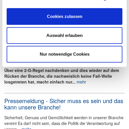
Pressemeldung - Und schon steht die nächste
Verordnung vor der Tür
Cookies zulassen
2-G soll Option bleiben, 3-G soll weiterhin möglich bleiben! Was
fehlt ist die Aussage ab welcher Impfquote die Maßnahmen
enden?! Die kalte...
mehr
Auswahl erlauben
Pressemeldung - Die Feigheit der Politik auf
Nur notwendige Cookies
den Schultern einer Branche!
Über eine 2-G-Regel nachdenken und dies wieder auf dem
Rücken der Branche, die nachweislich keine Fall-Welle
losgetreten hat, macht einfach nur...
mehr
Pressemeldung - Sicher muss es sein und das
kann unsere Branche!
Sicherheit, Genuss und Gemütlichkeit werden in unserer Branche
vereint Es darf nicht sein, dass die Politik die Verantwortung auf
unsere...
mehr