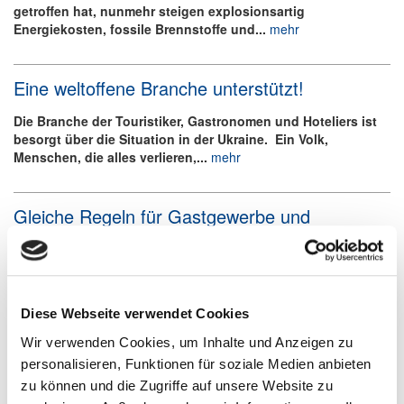
getroffen hat, nunmehr steigen explosionsartig
Energiekosten, fossile Brennstoffe und...
mehr
Eine weltoffene Branche unterstützt!
Die Branche der Touristiker, Gastronomen und Hoteliers ist
besorgt über die Situation in der Ukraine. Ein Volk,
Menschen, die alles verlieren,...
mehr
Gleiche Regeln für Gastgewerbe und
Einzelhandel!
Im Zuge der angekündigten Lockerungen im Einzelhandel,
weg von der 2-G Regel hin zur 3-G Regel, fordert der
DEHOGA Sachsen-Anhalt e.V. zeitnah...
mehr
Diese Webseite verwendet Cookies
Wir verwenden Cookies, um Inhalte und Anzeigen zu
DEHOGA-Umfrage: 50 Prozent Umsatzminus
personalisieren, Funktionen für soziale Medien anbieten
im Dezember – Mehr als jeder zweite Betrieb
zu können und die Zugriffe auf unsere Website zu
bangt um seine Existenz