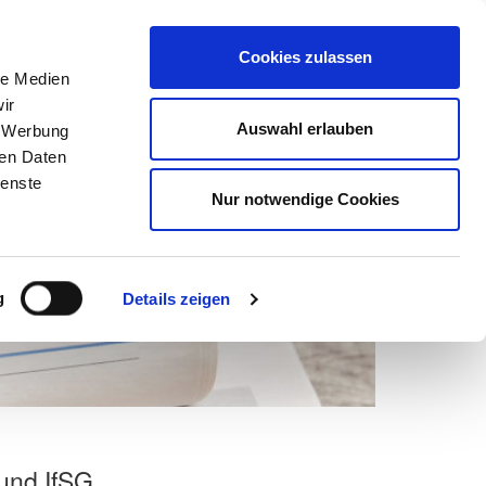
Suchen
nach:
Cookies zulassen
le Medien
ir
ns
Netzwerk
Karriere
Marketing
Mein DEHOGA
Auswahl erlauben
, Werbung
ren Daten
ienste
Nur notwendige Cookies
g
Details zeigen
und IfSG