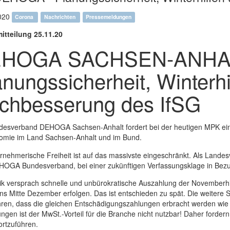
020
Corona
Nachrichten
Pressemeldungen
itteilung 25.11.20
HOGA SACHSEN-ANHALT 
anungssicherheit, Winterhi
chbesserung des IfSG
desverband DEHOGA Sachsen-Anhalt fordert bei der heutigen MPK ein k
omie im Land Sachsen-Anhalt und im Bund.
rnehmerische Freiheit ist auf das massivste eingeschränkt. Als Land
OGA Bundesverband, bei einer zukünftigen Verfassungsklage in Bezu
tik versprach schnelle und unbürokratische Auszahlung der Novemberhi
ens Mitte Dezember erfolgen. Das ist entschieden zu spät. Die weiter
hren, dass die gleichen Entschädigungszahlungen erbracht werden wie 
ngen ist der MwSt.-Vorteil für die Branche nicht nutzbar! Daher forde
ortzuführen.