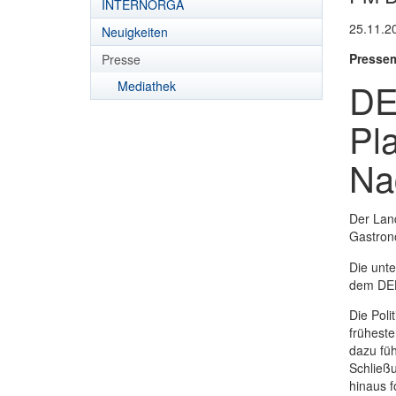
INTERNORGA
25.11.2
Neuigkeiten
Pressem
Presse
DE
Mediathek
Pl
Na
Der Lan
Gastron
Die unte
dem DEH
Die Poli
frühest
dazu fü
Schließu
hinaus f