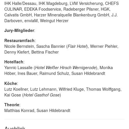
IHK Halle/Dessau, IHK Magdeburg, LVM Versicherung, CHEFS
CULINAR, EDEKA Foodservice, Radeberger Pilsner, HGK,
Calvatis GmbH, Harzer Mineralquelle Blankenburg GmbH, J.J.
Darboven, enviaM, Weingut Herzer
Jury-Mitglieder
:
Restaurantfach
:
Nicole Bernstein, Sascha Bannier (
Flair Hotel
), Werner Piehler,
Denny Kiefert, Bettina Fischer
Hotelfach
:
Yannic Lassalle (
Hotel Weißer Hirsch Wernigerode
), Monika
Höber, Ines Bauer, Raimund Schulz, Susan Hildebrandt
Köche
:
Lutz Koellner, Lutz Lehmann, Wilfried Kluge, Thomas Wolffgang,
Kai Gose (
Hotel Gasthof Gose
)
Theorie
:
Matthias Konrad, Susan Hildebrandt
Ausblick