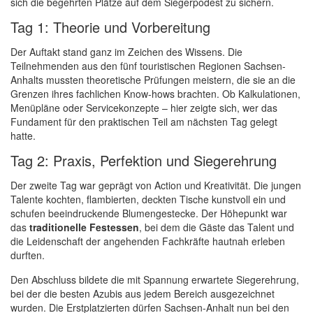
sich die begehrten Plätze auf dem Siegerpodest zu sichern.
Tag 1: Theorie und Vorbereitung
Der Auftakt stand ganz im Zeichen des Wissens. Die
Teilnehmenden aus den fünf touristischen Regionen Sachsen-
Anhalts mussten theoretische Prüfungen meistern, die sie an die
Grenzen ihres fachlichen Know-hows brachten. Ob Kalkulationen,
Menüpläne oder Servicekonzepte – hier zeigte sich, wer das
Fundament für den praktischen Teil am nächsten Tag gelegt
hatte.
Tag 2: Praxis, Perfektion und Siegerehrung
Der zweite Tag war geprägt von Action und Kreativität. Die jungen
Talente kochten, flambierten, deckten Tische kunstvoll ein und
schufen beeindruckende Blumengestecke. Der Höhepunkt war
das
traditionelle Festessen
, bei dem die Gäste das Talent und
die Leidenschaft der angehenden Fachkräfte hautnah erleben
durften.
Den Abschluss bildete die mit Spannung erwartete Siegerehrung,
bei der die besten Azubis aus jedem Bereich ausgezeichnet
wurden. Die Erstplatzierten dürfen Sachsen-Anhalt nun bei den