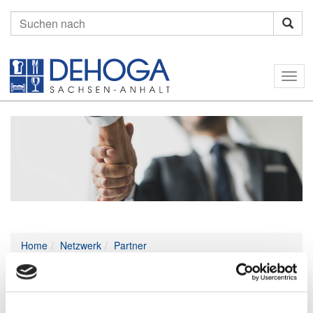
Suchen
nach:
Togg
navig
Home
Netzwerk
Partner
EDEKA Foodservice Stiftung & Co. KG
Unternavigation