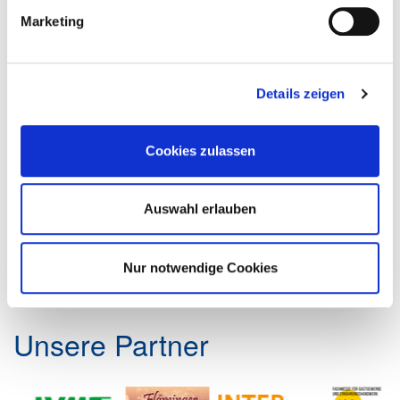
Marketing
Details zeigen
Ansprechpartner: EDEKA Foodservice
EDEKA Foodservice
Cookies zulassen
Edekastraße 1
77656 Offenburg
Auswahl erlauben
Tel.: 0800 724 2857
E-Mail:
info​[at]​edeka-foodservice.de
Web:
www.edeka-foodservice.de
Nur notwendige Cookies
Unsere Partner