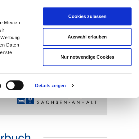
Suchen
nach:
Cookies zulassen
le Medien
ir
ns
Netzwerk
Karriere
Marketing
Mein DEHOGA
Auswahl erlauben
, Werbung
ren Daten
ienste
Nur notwendige Cookies
g
Details zeigen
rbuch