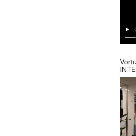
Vort
INT