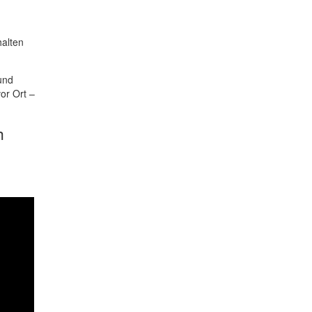
alten
und
or Ort –
h