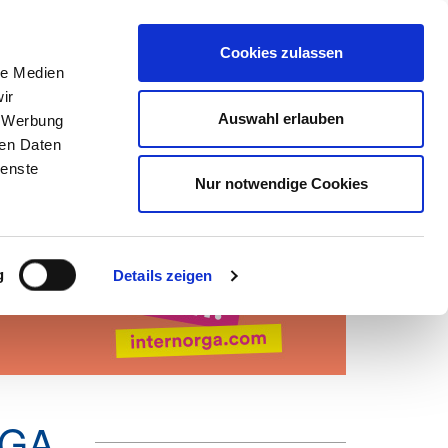
Suchen
nach:
Cookies zulassen
le Medien
ir
ns
Netzwerk
Karriere
Marketing
Mein DEHOGA
Auswahl erlauben
, Werbung
ren Daten
ienste
Nur notwendige Cookies
g
Details zeigen
RGA