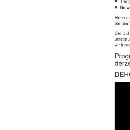
Tren
Netwo
Einen e
Sie hier
Der DEH
unterstü
wir freu
Prog
derze
DEHO