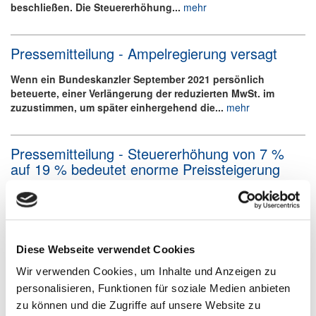
beschließen. Die Steuererhöhung...
mehr
Pressemitteilung - Ampelregierung versagt
Wenn ein Bundeskanzler September 2021 persönlich
beteuerte, einer Verlängerung der reduzierten MwSt. im
zuzustimmen, um später einhergehend die...
mehr
Pressemitteilung - Steuererhöhung von 7 %
auf 19 % bedeutet enorme Preissteigerung
Gastronomie MUSS leben und für JEDEN zugänglich sein!!
Derzeit steht unsere Branche vor existenzgefährdeten
Herausforderungen, die sich mehr...
mehr
Diese Webseite verwendet Cookies
Pressemeldung - Prozess zur Arbeits- und
Wir verwenden Cookies, um Inhalte und Anzeigen zu
Fachkräftestrategie für den Sachsen-Anhalt
personalisieren, Funktionen für soziale Medien anbieten
Tourismus gestartet
zu können und die Zugriffe auf unsere Website zu