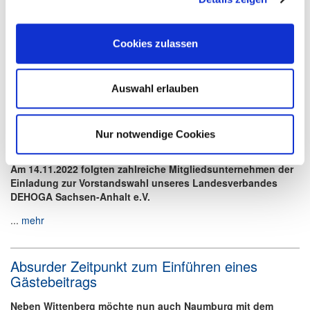
Pressemeldung - Keine Kulturförderabgabe
ohne stabilen Gegenwert
Cookies zulassen
Das Implementieren einer Kulturförderabgabe in Form eines
Gästebeitrages oder einer Kurtaxe scheint seitens der
Gemeinden und Kommunen Fahrt...
mehr
Auswahl erlauben
Mitglieder des DEHOGA Sachsen-Anhalt e.V.
Nur notwendige Cookies
– haben gewählt!
Am 14.11.2022 folgten zahlreiche Mitgliedsunternehmen der
Einladung zur Vorstandswahl unseres Landesverbandes
DEHOGA Sachsen-Anhalt e.V.
...
mehr
Absurder Zeitpunkt zum Einführen eines
Gästebeitrags
Neben Wittenberg möchte nun auch Naumburg mit dem