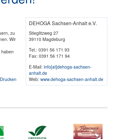
DEHOGA Sachsen-Anhalt e.V.
uern, zu
Stieglitzweg 27
men. Wir
39110 Magdeburg
Tel.: 0391 56 171 93
n haben
Fax: 0391 56 171 94
E-Mail:
info​[at]​dehoga-sachsen-
anhalt.de
Drucken
Web:
www.dehoga-sachsen-anhalt.de