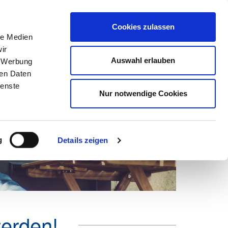
Suchen
nach:
Cookies zulassen
le Medien
ir
ns
Netzwerk
Karriere
Marketing
Mein DEHOGA
Auswahl erlauben
, Werbung
ren Daten
ienste
Nur notwendige Cookies
g
Details zeigen
werden!