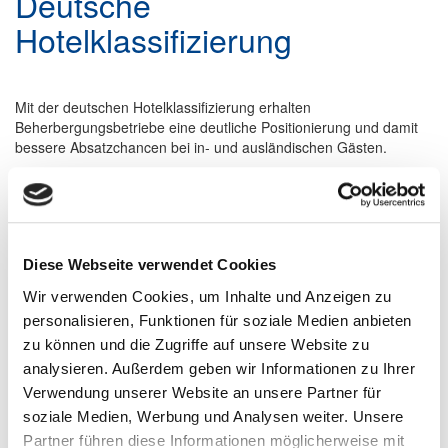
Deutsche
Hotelklassifizierung
Mit der deutschen Hotelklassifizierung erhalten
Beherbergungsbetriebe eine deutliche Positionierung und damit
bessere Absatzchancen bei in- und ausländischen Gästen.
Durch die stetige Weiterentwicklung der Bewertungskriterien und
der Bewertungsmodalitäten, durch den Fachbereich Hotellerie im
DEHOGA, passt die Hotelklassifizierung sich an die stetige
Weiterentwicklung der Beherbergungslandschaft an.
Diese Webseite verwendet Cookies
Beteiligen können sich Beherbergungsbetriebe, die einen
eindeutigen Hotelcharakter aufweisen. Alle
Wir verwenden Cookies, um Inhalte und Anzeigen zu
Beherbergungsbetriebe werden in fünf Sternekategorien
personalisieren, Funktionen für soziale Medien anbieten
eingeteilt. Sind neben den Mindestkriterien weitere Punkte
zu können und die Zugriffe auf unsere Website zu
erreicht bzw. übererfüllt, so wird ein Hotelbetrieb mit dem Zusatz
analysieren. Außerdem geben wir Informationen zu Ihrer
»Superior« ausgezeichnet.
Verwendung unserer Website an unsere Partner für
„Sterne sagen mehr als tausend Worte und sind vom Gast
soziale Medien, Werbung und Analysen weiter. Unsere
gut erkennbar!“
Partner führen diese Informationen möglicherweise mit