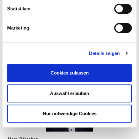
Vorteile für DEHOGA-Mitglieder: Sie erhalten 50 % Rabatt auf
Statistiken
das HGK-Eintrittsgeld.
Marketing
Details zeigen
Cookies zulassen
Auswahl erlauben
Nur notwendige Cookies