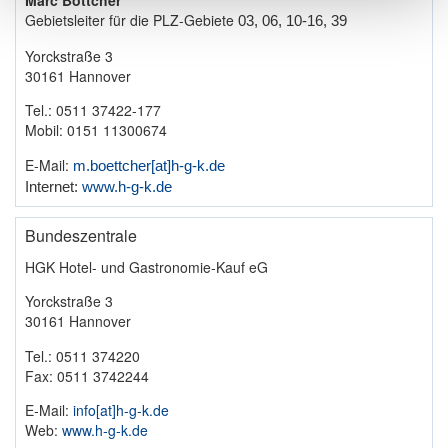
Marc Böttcher
Gebietsleiter für die PLZ-Gebiete
03, 06, 10-16, 39
Yorckstraße 3
30161 Hannover
Tel.: 0511 37422-177
Mobil: 0151 11300674
E-Mail:
m.boettcher​[at]​h-g-k.de
Internet:
www.
h-g-k.de
Bundeszentrale
HGK Hotel- und Gastronomie-Kauf eG
Yorckstraße 3
30161 Hannover
Tel.: 0511 374220
Fax: 0511 3742244
E‑Mail:
info​[at]​h‑g-k.de
Web:
www.h‑g-k.de