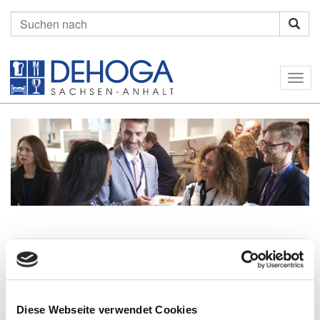
Suchen
nach:
Togg
navig
Home
Netzwerk
Recht
Unternavigation
Diese Webseite verwendet Cookies