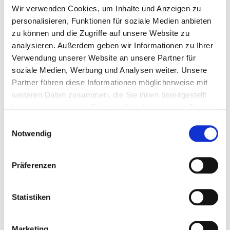
Recht
Wir verwenden Cookies, um Inhalte und Anzeigen zu
personalisieren, Funktionen für soziale Medien anbieten
zu können und die Zugriffe auf unsere Website zu
Die Rechtsanwälte Dr. Latuske, Meyer
&
Kollege beraten die
analysieren. Außerdem geben wir Informationen zu Ihrer
Mitglieder der Dehoga in allen Arbeitsrechtsangelegenheiten und
vertreten die Dehoga-Mitglieder in den Arbeitsrechtsstreitigkeiten
Verwendung unserer Website an unsere Partner für
vor Gericht. Für die Dehoga-Mitglieder entstehen bis zum
soziale Medien, Werbung und Analysen weiter. Unsere
Abschluss der 1. Instanz nur die Fahrtkosten und das
Partner führen diese Informationen möglicherweise mit
Abwesenheitsgeld. Das Honorar zahlt der DEHOGA Verband.
weiteren Daten zusammen, die Sie ihnen bereitgestellt
haben oder die sie im Rahmen Ihrer Nutzung der Dienste
gesammelt haben.
Einwilligungsauswahl
Notwendig
Präferenzen
Statistiken
Marketing