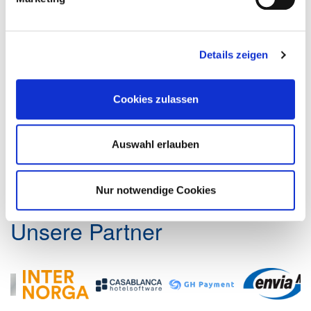
Details zeigen
Rechtsanwälte Dr. Latuske, Meyer & Kollegen
Bergstraße 46a
Cookies zulassen
14727 Premnitz
Tel.: 03386 27 050
Auswahl erlauben
Fax: 03386 27 05 55
E-Mail:
dr.latuske.meyer.pp​[at]​t‑online.de
Nur notwendige Cookies
Unsere Partner