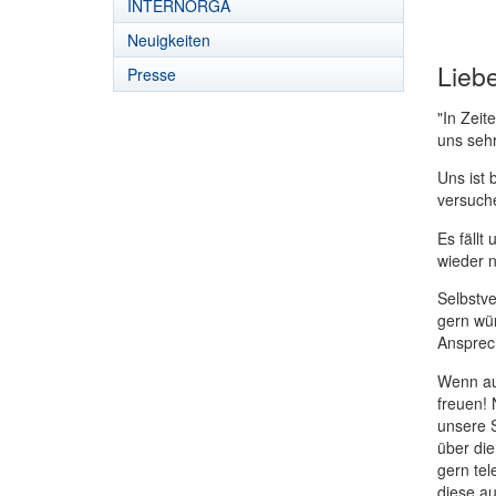
INTERNORGA
Neuigkeiten
Lieb
Presse
"In Zeit
uns seh
Uns ist 
versuche
Es fällt
wieder n
Selbstve
gern wür
Ansprech
Wenn au
freuen! 
unsere S
über die
gern tel
diese au