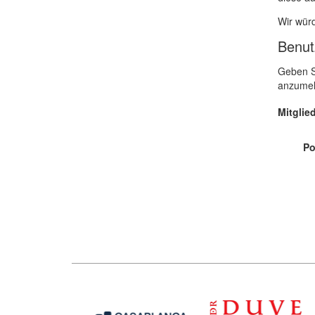
Wir würd
Benut
Geben Si
anzumel
Mitgli
Po