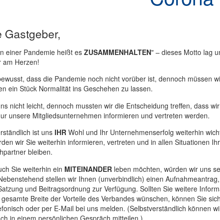
e Gastgeber,
en einer Pandemie heißt es
ZUSAMMENHALTEN
" – dieses Motto lag un
r am Herzen!
bewusst, dass die Pandemie noch nicht vorüber ist, dennoch müssen wir
n ein Stück Normalität ins Geschehen zu lassen.
 uns nicht leicht, dennoch mussten wir die Entscheidung treffen, dass wi
ur unsere Mitgliedsunternehmen informieren und vertreten werden.
rständlich ist uns
IHR
Wohl und Ihr Unternehmenserfolg weiterhin wicht
den wir Sie weiterhin informieren, vertreten und in allen Situationen Ihr
partner bleiben.
ch Sie weiterhin ein
MITEINANDER
leben möchten, würden wir uns se
Nebenstehend stellen wir Ihnen (unverbindlich) einen Aufnahmeantrag,
atzung und Beitragsordnung zur Verfügung. Sollten Sie weitere Inform
 gesamte Breite der Vorteile des Verbandes wünschen, können Sie sic
efonisch oder per E-Mail bei uns melden. (Selbstverständlich können wi
ch in einem persönlichen Gespräch mitteilen.)