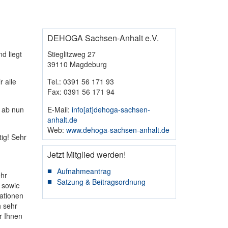
DEHOGA Sachsen-Anhalt e.V.
d liegt
Stieglitzweg 27
39110 Magdeburg
 alle
Tel.: 0391 56 171 93
Fax: 0391 56 171 94
r ab nun
E-Mail:
info​[at]​dehoga-sachsen-
anhalt.de
Web:
www.dehoga-sachsen-anhalt.de
ig! Sehr
Jetzt Mitglied werden!
Aufnahmeantrag
hr
Satzung & Beitragsordnung
 sowie
ationen
h sehr
r Ihnen