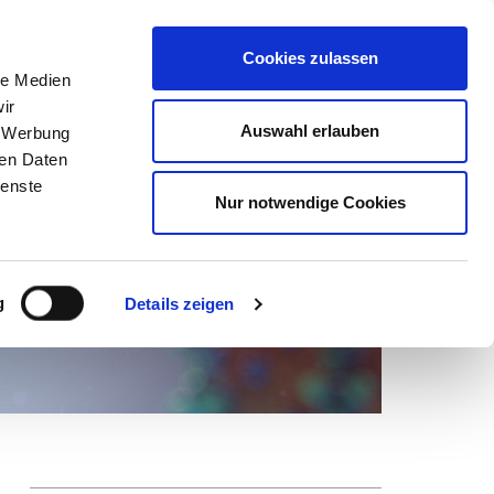
Suchen
nach:
Cookies zulassen
le Medien
ir
ns
Netzwerk
Karriere
Marketing
Mein DEHOGA
Auswahl erlauben
, Werbung
ren Daten
ienste
Nur notwendige Cookies
g
Details zeigen