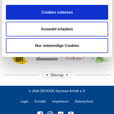
Fax: 0391 56 171 94
E-Mail:
info​[at]​dehoga-sachsen-anhalt.de
Cookies zulassen
Web:
www.dehoga-sachsen-anhalt.de
Auswahl erlauben
Unsere Partner
Nur notwendige Cookies
Sitemap
© 2026
DEHOGA Sachsen-Anhalt e.V.
Login
Kontakt
Impressum
Datenschutz