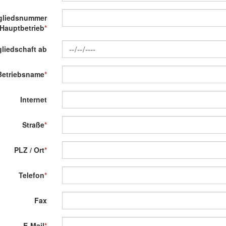
gliedsnummer
Hauptbetrieb
*
gliedschaft ab
Betriebsname
*
Internet
Straße
*
PLZ / Ort
*
Telefon
*
Fax
E-Mail
*