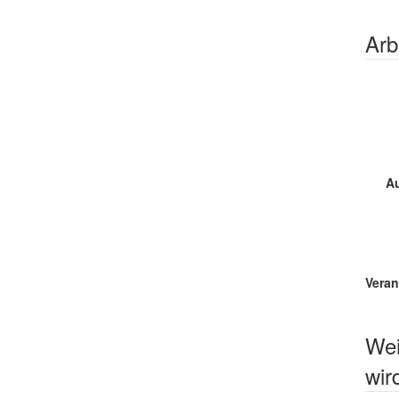
Arb
A
Veran
Wei
wir