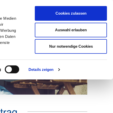
Suchen
nach:
Cookies zulassen
le Medien
ir
ns
Netzwerk
Karriere
Marketing
Mein DEHOGA
Auswahl erlauben
, Werbung
ren Daten
ienste
Nur notwendige Cookies
g
Details zeigen
trag