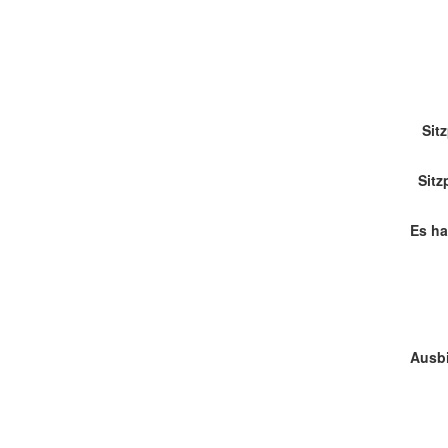
Sit
Sitz
Es ha
Ausb