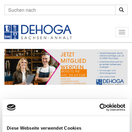
Suchen
nach:
Togg
navig
Home
Mitgliedschaft
Ihre Vorteile
DEHOGA Shop
Unternavigation
Diese Webseite verwendet Cookies