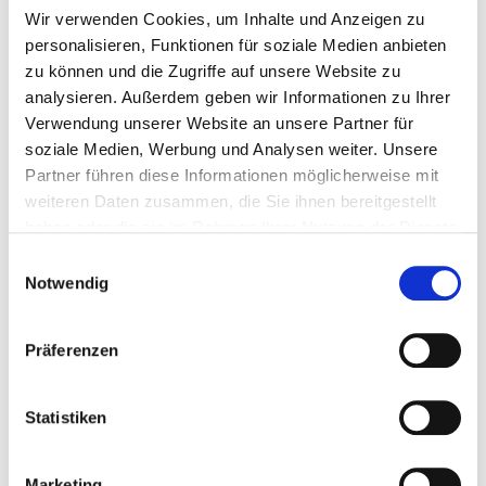
DEHOGA Shop
Wir verwenden Cookies, um Inhalte und Anzeigen zu
personalisieren, Funktionen für soziale Medien anbieten
zu können und die Zugriffe auf unsere Website zu
Fachliteratur, Merkblätter und Checklisten rund um das
analysieren. Außerdem geben wir Informationen zu Ihrer
Gastgewerbe finden Sie in unserem DEHOGA Shop. Als Mitglied
profitieren Sie auch hier von Sonderkonditionen bei einer Vielzahl
Verwendung unserer Website an unsere Partner für
von Artikeln zu den Kategorien.
soziale Medien, Werbung und Analysen weiter. Unsere
Partner führen diese Informationen möglicherweise mit
Arbeitshilfen
weiteren Daten zusammen, die Sie ihnen bereitgestellt
Aus- & Weiterbildung
Betriebswirtschaft
haben oder die sie im Rahmen Ihrer Nutzung der Dienste
Download Center
gesammelt haben.
Einwilligungsauswahl
Existenzgründung
Notwendig
Gastro-Spezial
Hygiene
Kochen & Genuss
Präferenzen
Management
Marketing
Recht
Statistiken
Service
Sicherheit & Prävention
Tarif- & Arbeitsverträge
Marketing