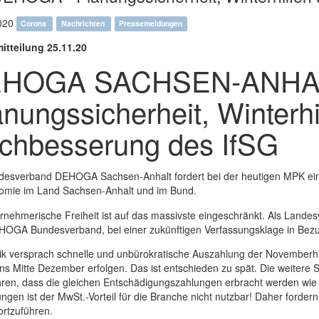
020
Corona
Nachrichten
Pressemeldungen
itteilung 25.11.20
HOGA SACHSEN-ANHALT 
anungssicherheit, Winterhi
chbesserung des IfSG
desverband DEHOGA Sachsen-Anhalt fordert bei der heutigen MPK ein k
omie im Land Sachsen-Anhalt und im Bund.
rnehmerische Freiheit ist auf das massivste eingeschränkt. Als Land
OGA Bundesverband, bei einer zukünftigen Verfassungsklage in Bezu
tik versprach schnelle und unbürokratische Auszahlung der Novemberhi
ens Mitte Dezember erfolgen. Das ist entschieden zu spät. Die weiter
hren, dass die gleichen Entschädigungszahlungen erbracht werden wie 
ngen ist der MwSt.-Vorteil für die Branche nicht nutzbar! Daher forde
ortzuführen.