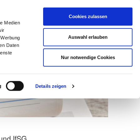
Suchen
nach:
Cookies zulassen
le Medien
ir
ns
Netzwerk
Karriere
Marketing
Mein DEHOGA
Auswahl erlauben
, Werbung
ren Daten
ienste
Nur notwendige Cookies
g
Details zeigen
und IfSG