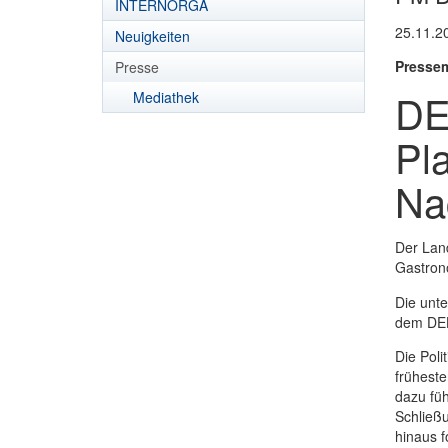
INTERNORGA
25.11.2
Neuigkeiten
Pressem
Presse
DE
Mediathek
Pl
Na
Der Lan
Gastron
Die unte
dem DEH
Die Poli
frühest
dazu fü
Schließu
hinaus f