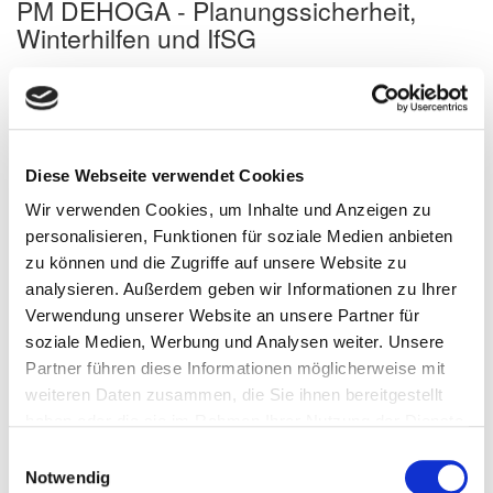
PM DEHOGA - Planungssicherheit,
Winterhilfen und IfSG
25.11.2020
Corona
Nachrichten
Pressemeldungen
Pressemitteilung 25.11.20
DEHOGA SACHSEN-
Diese Webseite verwendet Cookies
ANHALT E.V. fordert
Wir verwenden Cookies, um Inhalte und Anzeigen zu
personalisieren, Funktionen für soziale Medien anbieten
Planungssicherheit,
zu können und die Zugriffe auf unsere Website zu
analysieren. Außerdem geben wir Informationen zu Ihrer
Winterhilfen und
Verwendung unserer Website an unsere Partner für
Nachbesserung des
soziale Medien, Werbung und Analysen weiter. Unsere
Partner führen diese Informationen möglicherweise mit
IfSG
weiteren Daten zusammen, die Sie ihnen bereitgestellt
haben oder die sie im Rahmen Ihrer Nutzung der Dienste
gesammelt haben.
Einwilligungsauswahl
Der Landesverband DEHOGA Sachsen-Anhalt fordert bei der
Notwendig
heutigen MPK ein klares Signal zur Wiedereröffnung der