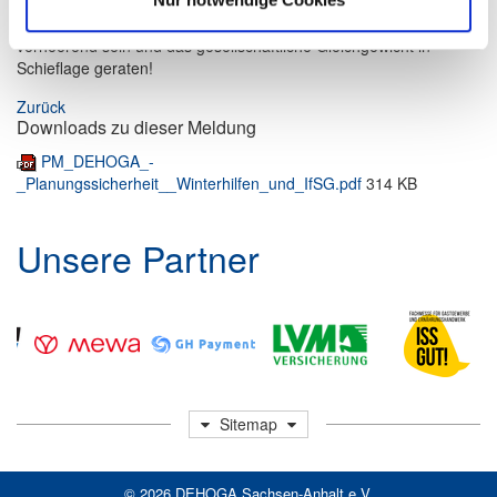
Wenn die Politik hier nicht Wort hält, folgt aus fehlender
Planungssicherheit noch mehr Unmut! Die Folgen könnten
verheerend sein und das gesellschaftliche Gleichgewicht in
Schieflage geraten!
Zurück
Downloads zu dieser Meldung
PM_DEHOGA_-
_Planungssicherheit__Winterhilfen_und_IfSG.pdf
314 KB
Unsere Partner
Sitemap
© 2026
DEHOGA Sachsen-Anhalt e.V.